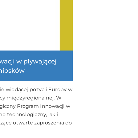
wacji w pływającej
wniosków
ie wiodącej pozycji Europy w
acy międzyregionalnej. W
giczny Program Innowacji w
o technologiczny, jak i
dzące otwarte zaproszenia do