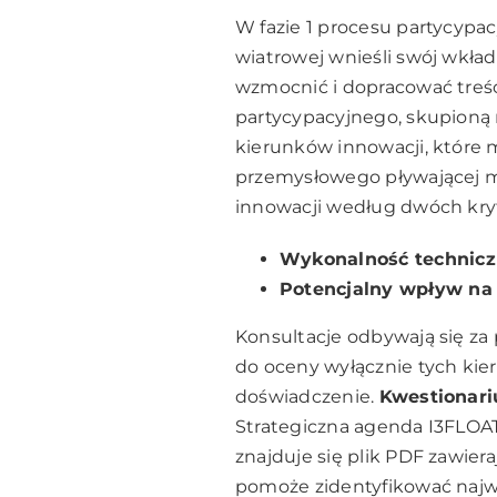
W fazie 1 procesu partycypac
wiatrowej wnieśli swój wkła
wzmocnić i dopracować treść
partycypacyjnego, skupioną 
kierunków innowacji, które m
przemysłowego pływającej mo
innowacji według dwóch kry
Wykonalność technic
Potencjalny wpływ na
Konsultacje odbywają się z
do oceny wyłącznie tych kier
doświadczenie.
Kwestionariu
Strategiczna agenda I3FLOAT
znajduje się plik PDF zawie
pomoże zidentyfikować najwa