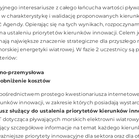
yjnego interesariusze z całego łańcucha wartości pływ
d w charakterystykę i walidację proponowanych kierun
 Agendy. Opierając się na tych wynikach, rozpoczynam
na ustaleniu priorytetów kierunków innowacji. Celem j
ają największe znaczenie strategiczne dla przyszłego 
rskiej energetyki wiatrowej. W fazie 2 uczestnicy są 
teriów:
zno-przemysłowa
 obniżenie kosztów
a pośrednictwem prostego kwestionariusza interneto
unków innowacji, w zakresie których posiadają wystarc
sz służący do ustalenia priorytetów kierunków inno
 dotycząca pływających morskich elektrowni wiatrowy
rający szczegółowe informacje na temat każdego kieru
żniejsze priorytety innowacyjne dla sektora oraz dla 