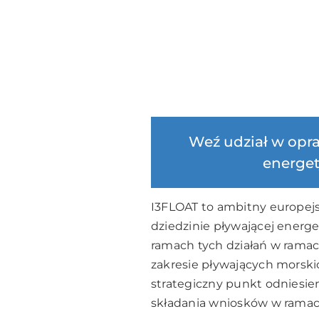
Weź udział w opra
energet
I3FLOAT
to ambitny europejs
dziedzinie pływającej energe
ramach tych działań w rama
zakresie pływających morskic
strategiczny punkt odniesie
składania wniosków w ramac