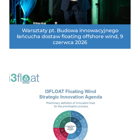
Warsztaty pt. Budowa innowacyjnego
łańcucha dostaw floating offshore wind, 9
czerwca 2026